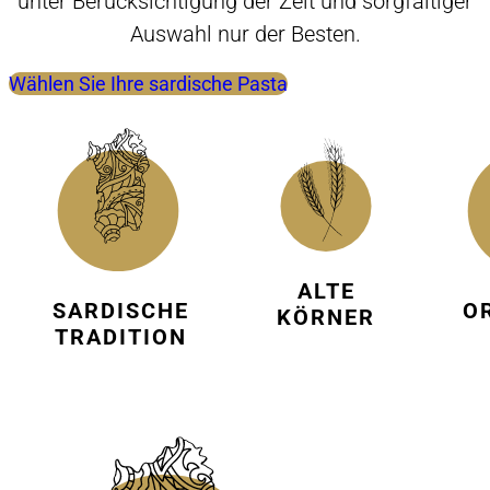
unter Berücksichtigung der Zeit und sorgfältiger
Auswahl nur der Besten.
Wählen Sie Ihre sardische Pasta
ALTE
O
SARDISCHE
KÖRNER
TRADITION