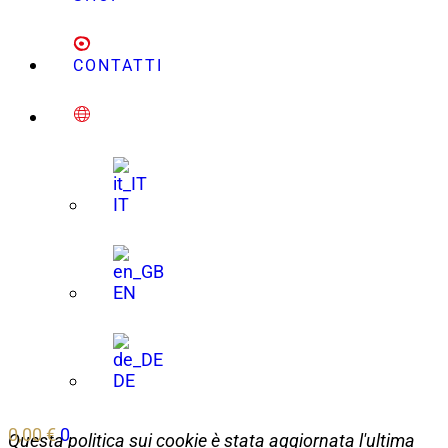
CONTATTI
IT
EN
DE
0,00
€
0
Questa politica sui cookie è stata aggiornata l'ultima